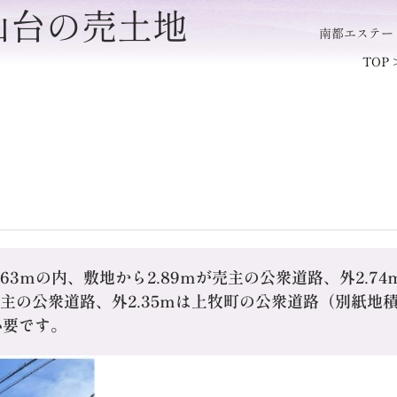
山台の売土地
南都エステー
TOP
63ｍの内、敷地から2.89ｍが売主の公衆道路、外2.7
ｍが売主の公衆道路、外2.35ｍは上牧町の公衆道路（別紙
必要です。