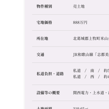
物件種別
売土地
宅地価格
888万円
所在地
北葛城郡上牧町米山台
交通
JR和歌山線「志都美
私道 / 南 / 約5
私道負担・道路
私道 / 西 / 約4
設備等の概要
関西電力・上水道・
土地面積
219.65㎡