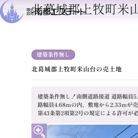
北葛城郡上牧町米
建築条件無し
北葛城郡上牧町米山台の売土地
建築条件無し！南側道路接道 道路幅員5.
路幅員4.68ｍの内、敷地から2.33
第43条第2項第2号の規定による許可が