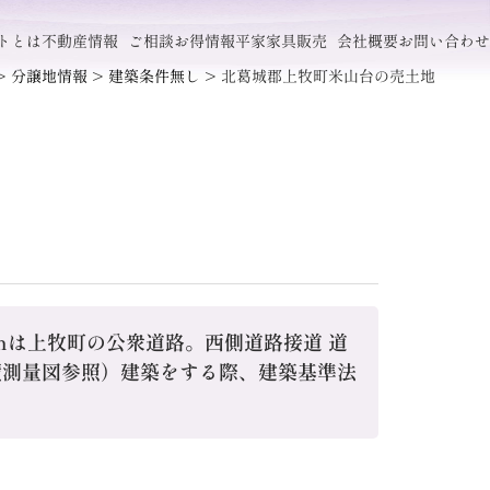
トとは
不動産情報
ご相談
お得情報
平家
家具販売
会社概要
お問い合わせ
>
分譲地情報
>
建築条件無し
>
北葛城郡上牧町米山台の売土地
4ｍは上牧町の公衆道路。西側道路接道 道
地積測量図参照）建築をする際、建築基準法