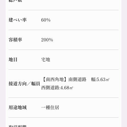
総戸数
建ぺい率
60%
容積率
200%
地目
宅地
【南西角地】南側道路 幅:5.63㎡
接道方向／幅員
西側道路:4.68㎡
用途地域
一種住居